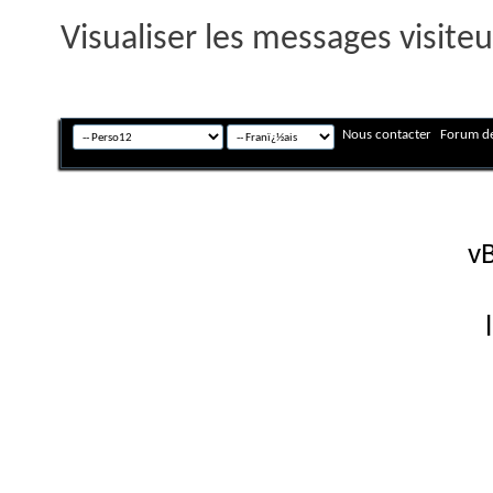
Visualiser les messages visite
Nous contacter
Forum de
Fuseau horaire GMT +
Powered by
vB
Copyright © 2026 vBulletin 
Version française #26 par