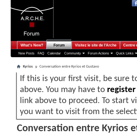
What's New?
Forum
Visitez le site de l'Arche
Centre 
New Posts
FAQ
Calendar
Community
Forum Actions
Quick Links
Kyrios
Conversation entre Kyrios et Gustavo
If this is your first visit, be sure
above. You may have to
register
link above to proceed. To start 
you want to visit from the selec
Conversation entre Kyrios 