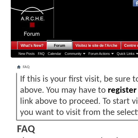
What's New?
Forum
Visitez le site de l'Arche
Centre 
New Posts
FAQ
Calendar
Community
Forum Actions
Quick Links
FAQ
If this is your first visit, be sure
above. You may have to
register
link above to proceed. To start 
you want to visit from the selec
FAQ