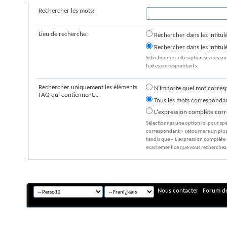
Rechercher les mots:
Lieu de recherche:
Rechercher dans les intitu
Rechercher dans les intitulé
Sélectionnez cette option si vous sou
textes correspondants.
Rechercher uniquement les éléments
N'importe quel mot corres
FAQ qui contiennent...
Tous les mots corresponda
L'expression complète cor
Sélectionnez une option ici pour sp
correspondant » retournera un plus
tandis que « L'expression complète
exactement ce que vous recherchez
Nous contacter
Forum de
Fuseau horaire GMT +