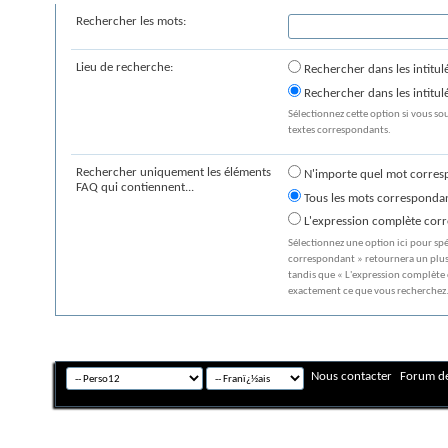
Rechercher les mots:
Lieu de recherche:
Rechercher dans les intitu
Rechercher dans les intitulé
Sélectionnez cette option si vous sou
textes correspondants.
Rechercher uniquement les éléments
N'importe quel mot corres
FAQ qui contiennent...
Tous les mots corresponda
L'expression complète cor
Sélectionnez une option ici pour sp
correspondant » retournera un plus
tandis que « L'expression complète
exactement ce que vous recherchez
Nous contacter
Forum de
Fuseau horaire GMT +