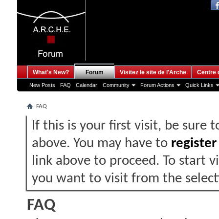
What's New?
Forum
Visitez le site de l'Arche
Centre 
New Posts
FAQ
Calendar
Community
Forum Actions
Quick Links
FAQ
If this is your first visit, be sure
above. You may have to
register
link above to proceed. To start 
you want to visit from the selec
FAQ