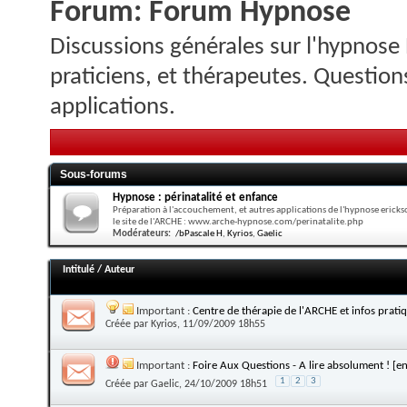
Forum:
Forum Hypnose
Discussions générales sur l'hypnose
praticiens, et thérapeutes. Questions
applications.
Sous-forums
Hypnose : périnatalité et enfance
Préparation à l'accouchement, et autres applications de l'hypnose erick
le site de l'ARCHE : www.arche-hypnose.com/perinatalite.php
Modérateurs:
/bPascale H
,
Kyrios
,
Gaelic
Intitulé
/
Auteur
Important :
Centre de thérapie de l'ARCHE et infos prati
Créée par
Kyrios
, 11/09/2009 18h55
Important :
Foire Aux Questions - A lire absolument ! [en
1
2
3
Créée par
Gaelic
, 24/10/2009 18h51