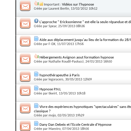
Important :
Vidéos sur l'hypnose
Créée par
Laurent Bertin
, 13/02/2012 10h12
L'approche " Ericksonienne " est-elle la seule répandue et 
Créée par
Spear
, 25/09/2013 08h36
Aide aux déplacement jusqu'au lieu de la formation du 28
Créée par
F-DX
, 11/07/2013 17h56
Hébergements Avignon aout formation hypnose
Créée par
Nathalie Roudil-Paolucci
, 24/01/2013 16h50
hypnothérapeuthe à Paris
Créée par
legoracers
, 30/05/2013 12h09
Hypnose P.N.L
Créée par
tkwirt
, 13/05/2013 10h18
Vivre des expériences hypnotiques "spectaculaires" sans êtr
classique ?
Créée par
mojo
, 02/05/2013 19h29
Dany Dan Debeix et l'Ecole Centrale d'Hypnose
Créée par
Maestro
, 07/04/2013 18h56