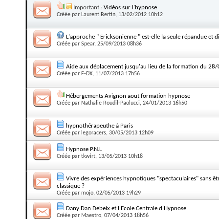
Important :
Vidéos sur l'hypnose
Créée par
Laurent Bertin
, 13/02/2012 10h12
L'approche " Ericksonienne " est-elle la seule répandue et 
Créée par
Spear
, 25/09/2013 08h36
Aide aux déplacement jusqu'au lieu de la formation du 28
Créée par
F-DX
, 11/07/2013 17h56
Hébergements Avignon aout formation hypnose
Créée par
Nathalie Roudil-Paolucci
, 24/01/2013 16h50
hypnothérapeuthe à Paris
Créée par
legoracers
, 30/05/2013 12h09
Hypnose P.N.L
Créée par
tkwirt
, 13/05/2013 10h18
Vivre des expériences hypnotiques "spectaculaires" sans êtr
classique ?
Créée par
mojo
, 02/05/2013 19h29
Dany Dan Debeix et l'Ecole Centrale d'Hypnose
Créée par
Maestro
, 07/04/2013 18h56