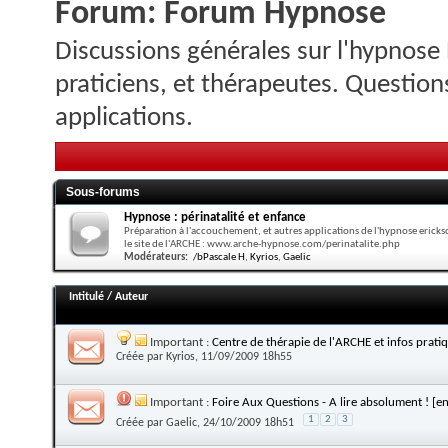
Forum:
Forum Hypnose
Discussions générales sur l'hypnose
praticiens, et thérapeutes. Questions
applications.
Sous-forums
Hypnose : périnatalité et enfance
Préparation à l'accouchement, et autres applications de l'hypnose erick
le site de l'ARCHE : www.arche-hypnose.com/perinatalite.php
Modérateurs:
/bPascale H
,
Kyrios
,
Gaelic
Intitulé
/
Auteur
Important :
Centre de thérapie de l'ARCHE et infos prati
Créée par
Kyrios
, 11/09/2009 18h55
Important :
Foire Aux Questions - A lire absolument ! [en
1
2
3
Créée par
Gaelic
, 24/10/2009 18h51