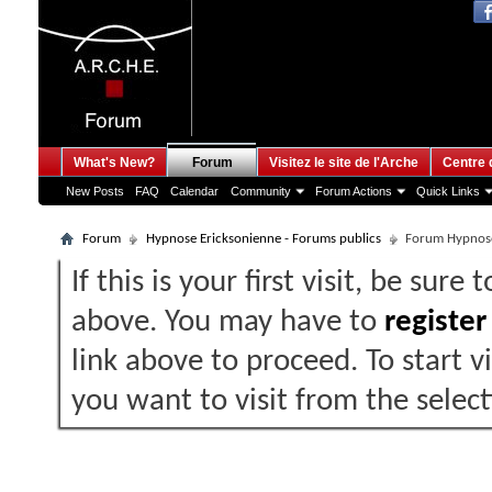
What's New?
Forum
Visitez le site de l'Arche
Centre 
New Posts
FAQ
Calendar
Community
Forum Actions
Quick Links
Forum
Hypnose Ericksonienne - Forums publics
Forum Hypnos
If this is your first visit, be sure
above. You may have to
register
link above to proceed. To start 
you want to visit from the selec