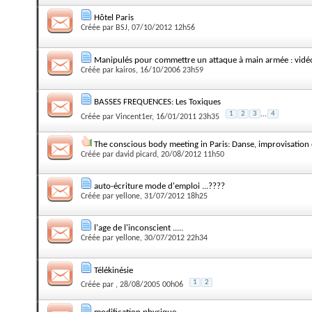
Hôtel Paris
Créée par
BSJ
, 07/10/2012 12h56
Manipulés pour commettre un attaque à main armée : vidé
Créée par
kairos
, 16/10/2006 23h59
BASSES FREQUENCES: Les Toxiques
1
2
3
...
4
Créée par
Vincent1er
, 16/01/2011 23h35
The conscious body meeting in Paris: Danse, improvisation
Créée par
david picard
, 20/08/2012 11h50
auto-écriture mode d'emploi ...????
Créée par
yellone
, 31/07/2012 18h25
l'age de l'inconscient .....
Créée par
yellone
, 30/07/2012 22h34
Télékinésie
1
2
Créée par
, 28/08/2005 00h06