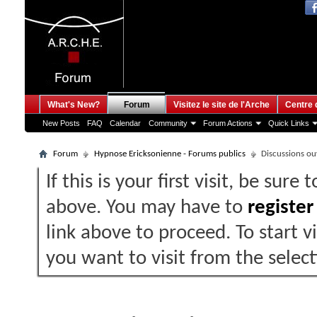
What's New?
Forum
Visitez le site de l'Arche
Centre 
New Posts
FAQ
Calendar
Community
Forum Actions
Quick Links
Forum
Hypnose Ericksonienne - Forums publics
Discussions ouv
If this is your first visit, be sure
above. You may have to
register
link above to proceed. To start 
you want to visit from the selec