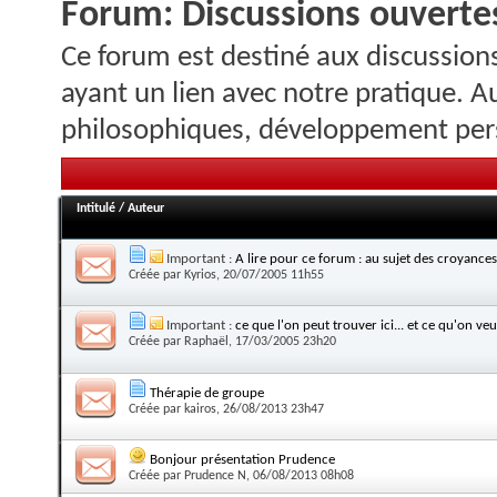
Forum:
Discussions ouvertes
Ce forum est destiné aux discussions
ayant un lien avec notre pratique. A
philosophiques, développement pers
Intitulé
/
Auteur
Important :
A lire pour ce forum : au sujet des croyances
Créée par
Kyrios
, 20/07/2005 11h55
Important :
ce que l'on peut trouver ici... et ce qu'on veut
Créée par
Raphaël
, 17/03/2005 23h20
Thérapie de groupe
Créée par
kairos
, 26/08/2013 23h47
Bonjour présentation Prudence
Créée par
Prudence N
, 06/08/2013 08h08