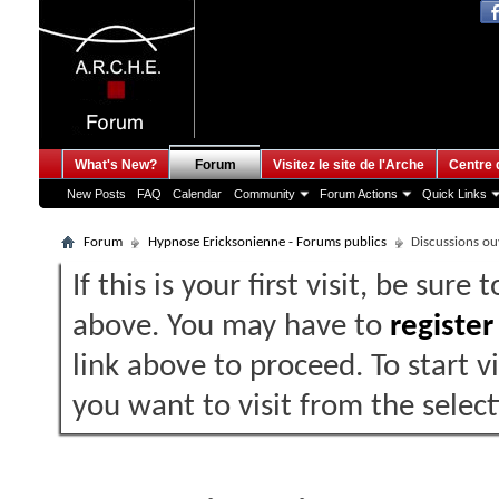
What's New?
Forum
Visitez le site de l'Arche
Centre 
New Posts
FAQ
Calendar
Community
Forum Actions
Quick Links
Forum
Hypnose Ericksonienne - Forums publics
Discussions ouv
If this is your first visit, be sure
above. You may have to
register
link above to proceed. To start 
you want to visit from the selec