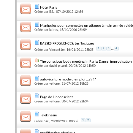
Hôtel Paris
Créée par
BSJ
, 07/10/2012 12h56
Manipulés pour commettre un attaque à main armée : vidé
Créée par
kairos
, 16/10/2006 23h59
BASSES FREQUENCES: Les Toxiques
1
2
3
...
4
Créée par
Vincent1er
, 16/01/2011 23h35
The conscious body meeting in Paris: Danse, improvisation
Créée par
david picard
, 20/08/2012 11h50
auto-écriture mode d'emploi ...????
Créée par
yellone
, 31/07/2012 18h25
l'age de l'inconscient .....
Créée par
yellone
, 30/07/2012 22h34
Télékinésie
1
2
Créée par
, 28/08/2005 00h06