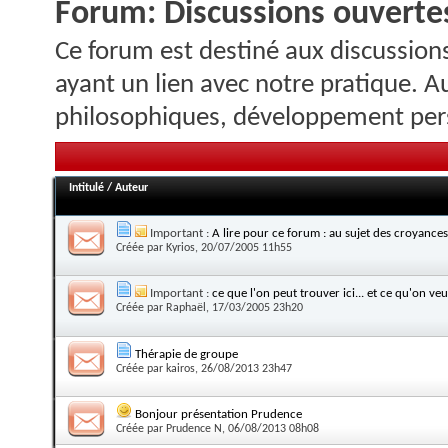
Forum:
Discussions ouvertes
Ce forum est destiné aux discussions
ayant un lien avec notre pratique. A
philosophiques, développement pers
Intitulé
/
Auteur
Important :
A lire pour ce forum : au sujet des croyances
Créée par
Kyrios
, 20/07/2005 11h55
Important :
ce que l'on peut trouver ici... et ce qu'on veut
Créée par
Raphaël
, 17/03/2005 23h20
Thérapie de groupe
Créée par
kairos
, 26/08/2013 23h47
Bonjour présentation Prudence
Créée par
Prudence N
, 06/08/2013 08h08