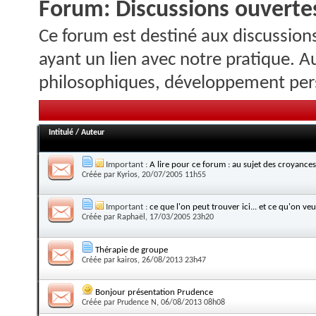
Forum:
Discussions ouvertes
Ce forum est destiné aux discussions
ayant un lien avec notre pratique. A
philosophiques, développement pers
Intitulé
/
Auteur
Important :
A lire pour ce forum : au sujet des croyances
Créée par
Kyrios
, 20/07/2005 11h55
Important :
ce que l'on peut trouver ici... et ce qu'on veut
Créée par
Raphaël
, 17/03/2005 23h20
Thérapie de groupe
Créée par
kairos
, 26/08/2013 23h47
Bonjour présentation Prudence
Créée par
Prudence N
, 06/08/2013 08h08