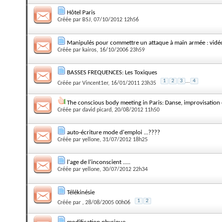
Hôtel Paris
Créée par
BSJ
, 07/10/2012 12h56
Manipulés pour commettre un attaque à main armée : vidé
Créée par
kairos
, 16/10/2006 23h59
BASSES FREQUENCES: Les Toxiques
1
2
3
...
4
Créée par
Vincent1er
, 16/01/2011 23h35
The conscious body meeting in Paris: Danse, improvisation
Créée par
david picard
, 20/08/2012 11h50
auto-écriture mode d'emploi ...????
Créée par
yellone
, 31/07/2012 18h25
l'age de l'inconscient .....
Créée par
yellone
, 30/07/2012 22h34
Télékinésie
1
2
Créée par
, 28/08/2005 00h06