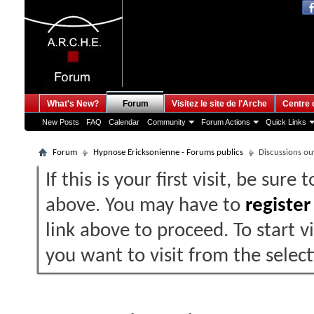
What's New?
Forum
Visitez le site de l'Arche
Centre 
New Posts
FAQ
Calendar
Community
Forum Actions
Quick Links
Forum
Hypnose Ericksonienne - Forums publics
Discussions ouv
If this is your first visit, be sure
above. You may have to
register
link above to proceed. To start 
you want to visit from the selec