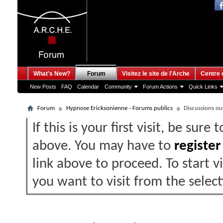
What's New?
Forum
Visitez le site de l'Arche
Centre 
New Posts
FAQ
Calendar
Community
Forum Actions
Quick Links
Forum
Hypnose Ericksonienne - Forums publics
Discussions ouv
If this is your first visit, be sure
above. You may have to
register
link above to proceed. To start 
you want to visit from the selec