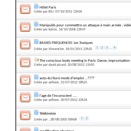
Hôtel Paris
Créée par
BSJ
, 07/10/2012 12h56
Manipulés pour commettre un attaque à main armée : vidé
Créée par
kairos
, 16/10/2006 23h59
BASSES FREQUENCES: Les Toxiques
1
2
3
...
4
Créée par
Vincent1er
, 16/01/2011 23h35
The conscious body meeting in Paris: Danse, improvisation
Créée par
david picard
, 20/08/2012 11h50
auto-écriture mode d'emploi ...????
Créée par
yellone
, 31/07/2012 18h25
l'age de l'inconscient .....
Créée par
yellone
, 30/07/2012 22h34
Télékinésie
1
2
Créée par
, 28/08/2005 00h06