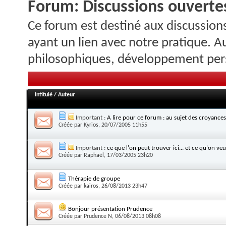
Forum:
Discussions ouvertes
Ce forum est destiné aux discussions
ayant un lien avec notre pratique. A
philosophiques, développement pers
Intitulé
/
Auteur
Important :
A lire pour ce forum : au sujet des croyances
Créée par
Kyrios
, 20/07/2005 11h55
Important :
ce que l'on peut trouver ici... et ce qu'on veut
Créée par
Raphaël
, 17/03/2005 23h20
Thérapie de groupe
Créée par
kairos
, 26/08/2013 23h47
Bonjour présentation Prudence
Créée par
Prudence N
, 06/08/2013 08h08