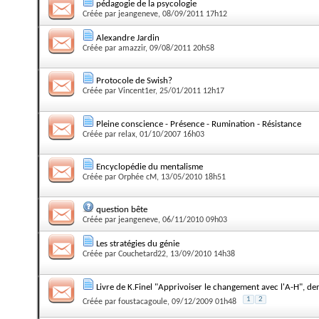
pédagogie de la psycologie
Créée par
jeangeneve
, 08/09/2011 17h12
Alexandre Jardin
Créée par
amazzir
, 09/08/2011 20h58
Protocole de Swish?
Créée par
Vincent1er
, 25/01/2011 12h17
Pleine conscience - Présence - Rumination - Résistance
Créée par
relax
, 01/10/2007 16h03
Encyclopédie du mentalisme
Créée par
Orphée cM
, 13/05/2010 18h51
question bête
Créée par
jeangeneve
, 06/11/2010 09h03
Les stratégies du génie
Créée par
Couchetard22
, 13/09/2010 14h38
Livre de K.Finel "Apprivoiser le changement avec l'A-H", d
1
2
Créée par
foustacagoule
, 09/12/2009 01h48