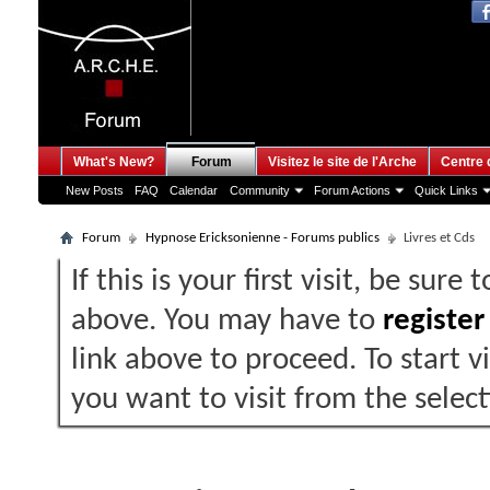
What's New?
Forum
Visitez le site de l'Arche
Centre 
New Posts
FAQ
Calendar
Community
Forum Actions
Quick Links
Forum
Hypnose Ericksonienne - Forums publics
Livres et Cds
If this is your first visit, be sure
above. You may have to
register
link above to proceed. To start 
you want to visit from the selec