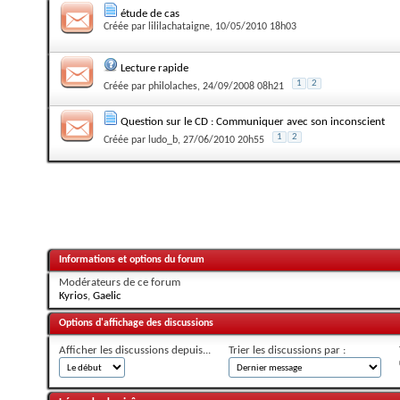
étude de cas
Créée par
lililachataigne
, 10/05/2010 18h03
Lecture rapide
1
2
Créée par
philolaches
, 24/09/2008 08h21
Question sur le CD : Communiquer avec son inconscient
1
2
Créée par
ludo_b
, 27/06/2010 20h55
Informations et options du forum
Modérateurs de ce forum
Kyrios
,
Gaelic
Options d'affichage des discussions
Afficher les discussions depuis...
Trier les discussions par :