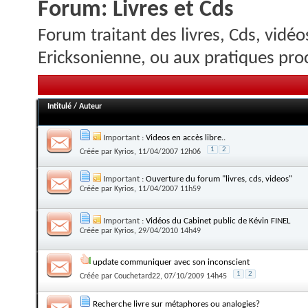
Forum:
Livres et Cds
Forum traitant des livres, Cds, vidéo
Ericksonienne, ou aux pratiques pro
Intitulé
/
Auteur
Important :
Videos en accès libre..
1
2
Créée par
Kyrios
, 11/04/2007 12h06
Important :
Ouverture du forum "livres, cds, videos"
Créée par
Kyrios
, 11/04/2007 11h59
Important :
Vidéos du Cabinet public de Kévin FINEL
Créée par
Kyrios
, 29/04/2010 14h49
update communiquer avec son inconscient
1
2
Créée par
Couchetard22
, 07/10/2009 14h45
Recherche livre sur métaphores ou analogies?