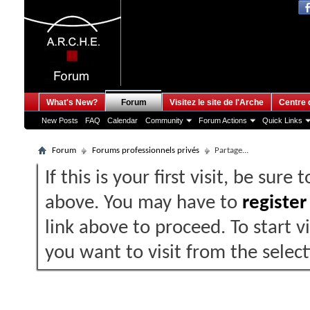
What's New?
Forum
Visitez le site de l'Arche
Centre 
New Posts
FAQ
Calendar
Community
Forum Actions
Quick Links
Forum
Forums professionnels privés
Partage...
If this is your first visit, be sure
above. You may have to
register
link above to proceed. To start 
you want to visit from the selec