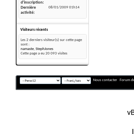
d'inscription
Dernière
08/01/2009
01h14
activité
Visiteurs récents
Les 2 derniers visiteur(s) sur cette page
sont :
namaste
,
StephJones
Cette page a eu
20 093
visites
Nous contacter
Forum de
Fuseau horaire GMT +
Powered by
vB
Copyright © 2026 vBulletin 
Version française #26 par