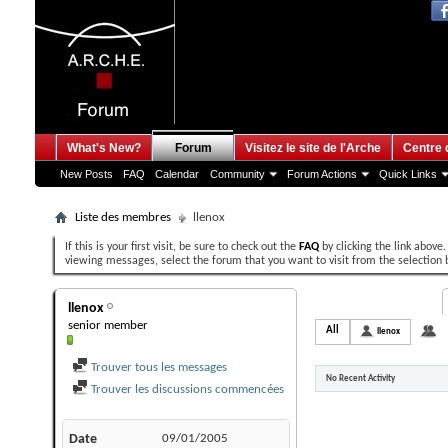
What's New?
Forum
Visitez le site de l'Arche
Centre 
New Posts
FAQ
Calendar
Community
Forum Actions
Quick Links
Liste des membres
llenox
If this is your first visit, be sure to check out the
FAQ
by clicking the link above
viewing messages, select the forum that you want to visit from the selection 
llenox's Activity
llenox
senior member
All
llenox
Am
Trouver tous les messages
No Recent Activity
Trouver les discussions commencées
Date
09/01/2005