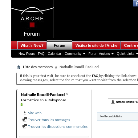
What's New?
Forum
Visitez le site de l'Arche
Centre 
New Posts
FAQ
Calendar
Community
Forum Actions
Quick Links
Liste des membres
Nathalie Roudil-Paolucci
If this is your first visit, be sure to check out the
FAQ
by clicking the link above
viewing messages, select the forum that you want to visit from the selection 
Nathalie Roudil-Pao
Nathalie Roudil-Paolucci
Formatrice en autohypnose
All
Nathalie Roudil-Pa
Site web
No Recent Activity
Trouver tous les messages
Trouver les discussions commencées