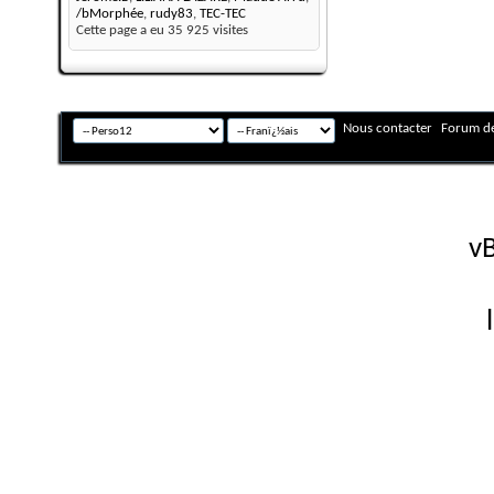
/bMorphée
,
rudy83
,
TEC-TEC
Cette page a eu
35 925
visites
Nous contacter
Forum de
Fuseau horaire GMT +
Powered by
vB
Copyright © 2026 vBulletin 
Version française #26 par