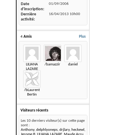
Date
01/09/2006
d'inscription
Dernière
16/04/2013
10h00
activité
4
Amis
Plus
LILIANA
/bamazzir
daniel
LAZARE
/bLaurent
Bertin
Visiteurs récents
Les 10 derniers visiteur(s) sur cette page
sont :
Anthony
,
delphlyoneps
,
drjlary
,
heckewl
,
Jerome.B
,
LILIANA LAZARE
,
Maude Arru
,