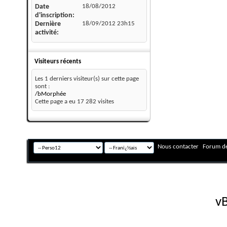
Date
18/08/2012
d'inscription
Dernière
18/09/2012
23h15
activité
Visiteurs récents
Les 1 derniers visiteur(s) sur cette page
sont :
/bMorphée
Cette page a eu
17 282
visites
Nous contacter
Forum de
Fuseau horaire GMT +
Powered by
vB
Copyright © 2026 vBulletin 