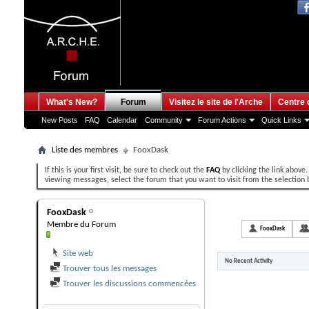
What's New?
Forum
Visitez le site de l'Arche
Centre 
New Posts
FAQ
Calendar
Community
Forum Actions
Quick Links
Liste des membres
FooxDask
If this is your first visit, be sure to check out the
FAQ
by clicking the link above
viewing messages, select the forum that you want to visit from the selection 
FooxDask's Activit
FooxDask
Membre du Forum
All
FooxDask
Site web
No Recent Activity
Trouver tous les messages
Trouver les discussions commencées