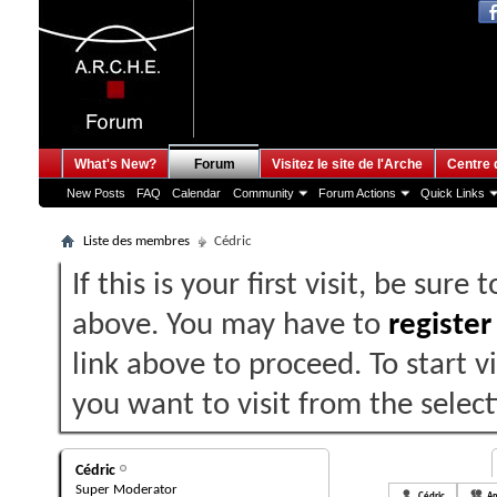
What's New?
Forum
Visitez le site de l'Arche
Centre 
New Posts
FAQ
Calendar
Community
Forum Actions
Quick Links
Liste des membres
Cédric
If this is your first visit, be sure
above. You may have to
register
link above to proceed. To start 
you want to visit from the selec
Cédric's Activity
Cédric
Super Moderator
All
Cédric
Am