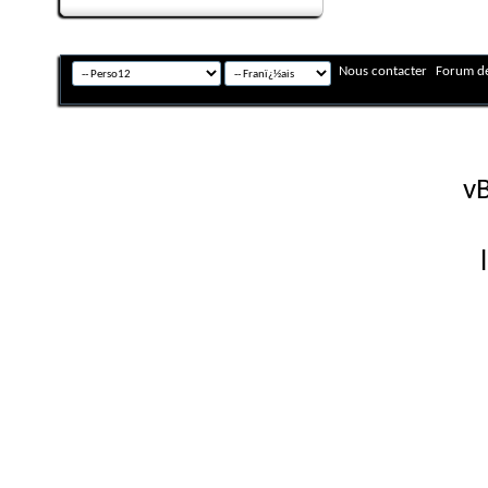
Nous contacter
Forum de
Fuseau horaire GMT +
Powered by
vB
Copyright © 2026 vBulletin 
Version française #26 par