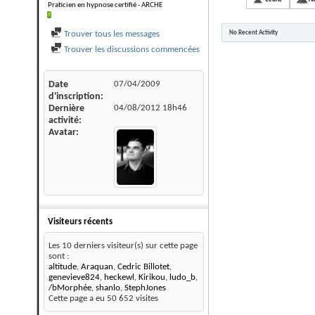
Praticien en hypnose certifié - ARCHE
Trouver tous les messages
No Recent Activity
Trouver les discussions commencées
Date
07/04/2009
d'inscription
Dernière
04/08/2012
18h46
activité
Avatar
Visiteurs récents
Les 10 derniers visiteur(s) sur cette page
sont :
altitude
,
Araquan
,
Cedric Billotet
,
genevieve824
,
heckewl
,
Kirikou
,
ludo_b
,
/bMorphée
,
shanlo
,
StephJones
Cette page a eu
50 652
visites