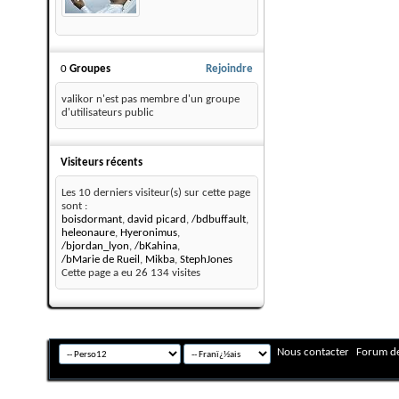
0
Groupes
Rejoindre
valikor n'est pas membre d'un groupe
d'utilisateurs public
Visiteurs récents
Les 10 derniers visiteur(s) sur cette page
sont :
boisdormant
,
david picard
,
/bdbuffault
,
heleonaure
,
Hyeronimus
,
/bjordan_lyon
,
/bKahina
,
/bMarie de Rueil
,
Mikba
,
StephJones
Cette page a eu
26 134
visites
Nous contacter
Forum de