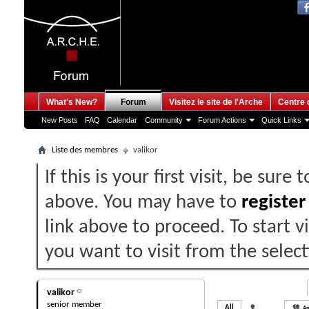
What's New?
Forum
Visitez le site de l'Arche
Centre 
New Posts
FAQ
Calendar
Community
Forum Actions
Quick Links
Liste des membres
valikor
If this is your first visit, be sure
above. You may have to
register
link above to proceed. To start 
you want to visit from the selec
valikor's Activity
valikor
senior member
All
valikor
Am