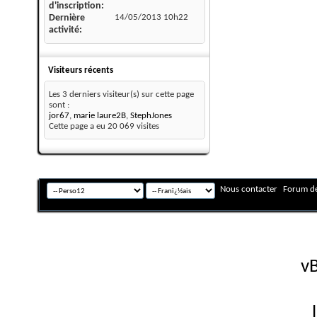
d'inscription
Dernière
14/05/2013
10h22
activité
Visiteurs récents
Les 3 derniers visiteur(s) sur cette page
sont :
jor67
,
marie laure2B
,
StephJones
Cette page a eu
20 069
visites
Nous contacter
Forum de
Fuseau horaire GMT +
Powered by
vB
Copyright © 2026 vBulletin 
Version française #26 par