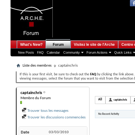
What's New?
Forum
Visitez le site de l'Arche
Centre 
New Posts
FAQ
Calendar
Community
Forum Actions
Quick Links
Liste des membres
captainchris
If this is your first visit, be sure to check out the
FAQ
by clicking the link above
viewing messages, select the forum that you want to visit from the selection 
captainchris's Activ
captainchris
Membre du Forum
All
captainchris
Trouver tous les messages
No Recent Activity
Trouver les discussions commencées
Date
03/03/2010