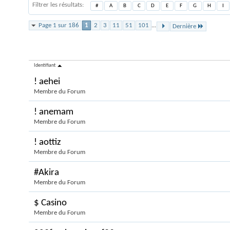
Filtrer les résultats
#
A
B
C
D
E
F
G
H
I
Page 1 sur 186
1
2
3
11
51
101
...
Dernière
Membres de Forums
Identifiant
! aehei
Membre du Forum
! anemam
Membre du Forum
! aottiz
Membre du Forum
#Akira
Membre du Forum
$ Casino
Membre du Forum