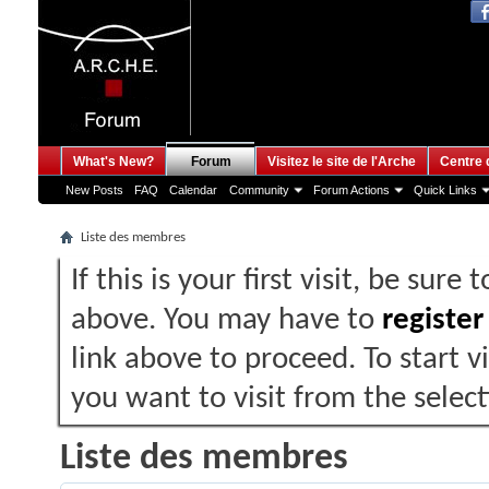
What's New?
Forum
Visitez le site de l'Arche
Centre 
New Posts
FAQ
Calendar
Community
Forum Actions
Quick Links
Liste des membres
If this is your first visit, be sure
above. You may have to
register
link above to proceed. To start 
you want to visit from the selec
Liste des membres