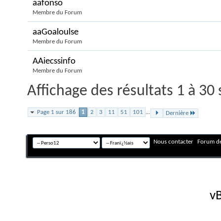
aafonso
Membre du Forum
aaGoaloulse
Membre du Forum
AAiecssinfo
Membre du Forum
Affichage des résultats 1 à 30
Page 1 sur 186
1
2
3
11
51
101
...
Dernière
Nous contacter
Forum de
Fuseau horaire GMT +
Powered by
vB
Copyright © 2026 vBulletin 