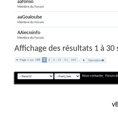
aafonso
Membre du Forum
aaGoaloulse
Membre du Forum
AAiecssinfo
Membre du Forum
Affichage des résultats 1 à 30
Page 1 sur 186
1
2
3
11
51
101
...
Dernière
Nous contacter
Forum de
Fuseau horaire GMT +
Powered by
vB
Copyright © 2026 vBulletin 