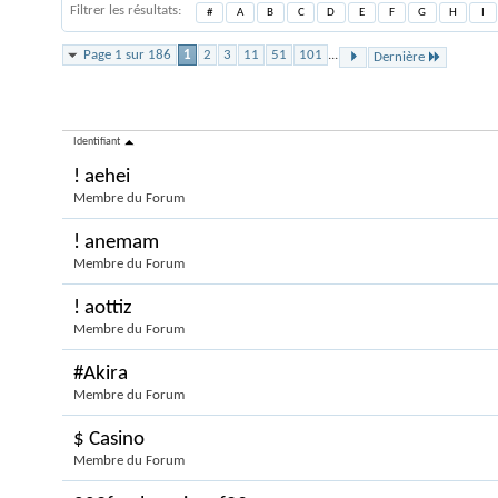
Filtrer les résultats
#
A
B
C
D
E
F
G
H
I
Page 1 sur 186
1
2
3
11
51
101
...
Dernière
Membres de Forums
Identifiant
! aehei
Membre du Forum
! anemam
Membre du Forum
! aottiz
Membre du Forum
#Akira
Membre du Forum
$ Casino
Membre du Forum