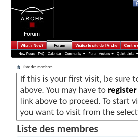
What's New?
Forum
Visitez le site de l'Arche
Centre 
New Posts
FAQ
Calendar
Community
Forum Actions
Quick Links
Liste des membres
If this is your first visit, be sure
above. You may have to
register
link above to proceed. To start 
you want to visit from the selec
Liste des membres