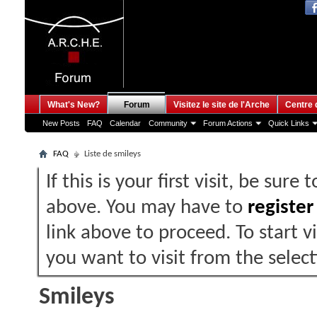
What's New?
Forum
Visitez le site de l'Arche
Centre 
New Posts
FAQ
Calendar
Community
Forum Actions
Quick Links
FAQ
Liste de smileys
If this is your first visit, be sure
above. You may have to
register
link above to proceed. To start 
you want to visit from the selec
Smileys