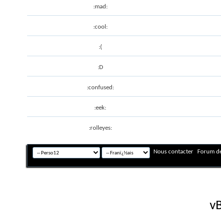
:mad:
:cool:
:(
:D
:confused:
:eek:
:rolleyes:
Nous contacter
Forum de
Fuseau horaire GMT +
Powered by
vB