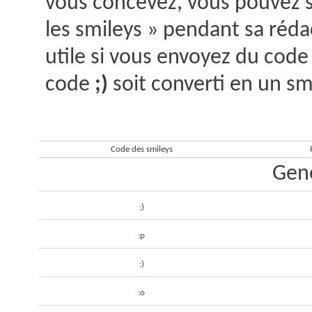
vous concevez, vous pouvez s
les smileys » pendant sa réda
utile si vous envoyez du code
code
;)
soit converti en un smi
Liste de smileys
Code des smileys
Gene
;)
:p
:)
:o