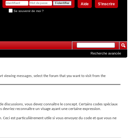
Aide
S'inscrire
Se souvenir de moi ?
Recherche avancée
tart viewing messages, select the forum that you want to visit from the
s de discussions, vous devez connaître le concept. Certains codes spéciaux
s devriez reconnaître un visage ayant une certaine expression.
. Ceci est particulièrement utile si vous envoyez du code et que vous ne