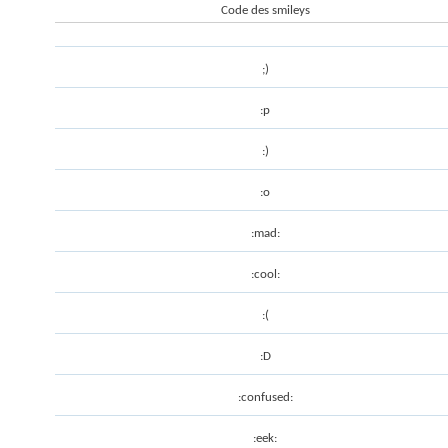
Code des smileys
;)
:p
:)
:o
:mad:
:cool:
:(
:D
:confused:
:eek: