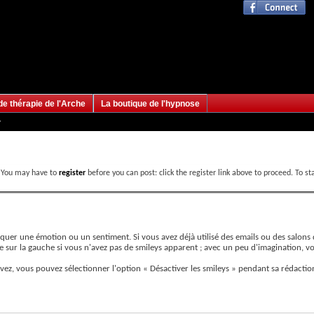
de thérapie de l'Arche
La boutique de l'hypnose
. You may have to
register
before you can post: click the register link above to proceed. To s
diquer une émotion ou un sentiment. Si vous avez déjà utilisé des emails ou des salon
 sur la gauche si vous n'avez pas de smileys apparent ; avec un peu d'imagination, vo
ez, vous pouvez sélectionner l'option « Désactiver les smileys » pendant sa rédaction