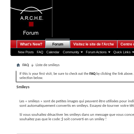
What's New?
Forum
Visitez le site de l'Arche
Centre 
New Posts
FAQ
Calendar
Community
Forum Actions
Quick Links
FAQ
Liste de smileys
If this is your first visit, be sure to check out the
FAQ
by clicking the link above
selection below.
Smileys
Explication
Les « smileys » sont de petites images qui peuvent être utilisées pour in
sont automatiquement convertis en smileys. Essayez de tourner votre tête
Si vous souhaitez désactiver les smileys dans un message que vous concev
souhaitez pas que le code
;)
soit converti en un smiley !
Liste de smileys