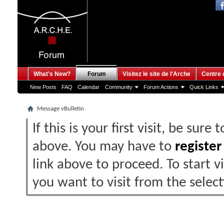
What's New?
Forum
Visitez le site de l'Arche
Centre 
New Posts
FAQ
Calendar
Community
Forum Actions
Quick Links
Message vBulletin
If this is your first visit, be sure
above. You may have to
register
link above to proceed. To start 
you want to visit from the selec