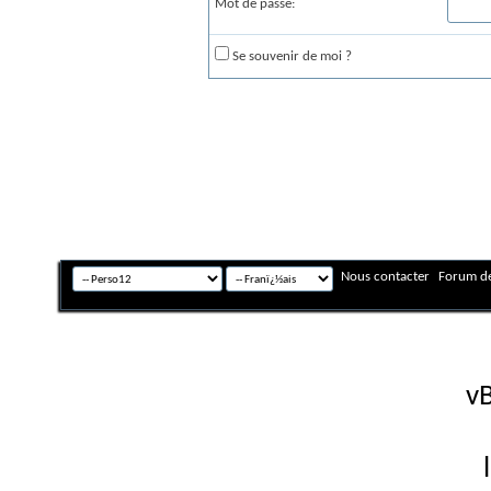
Mot de passe:
Se souvenir de moi ?
Nous contacter
Forum de
Fuseau horaire GMT +
Powered by
vB
Copyright © 2026 vBulletin 
Version française #26 par