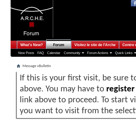
What's New?
Forum
Visitez le site de l'Arche
Centre 
New Posts
FAQ
Calendar
Community
Forum Actions
Quick Links
Message vBulletin
If this is your first visit, be sure
above. You may have to
register
link above to proceed. To start 
you want to visit from the selec