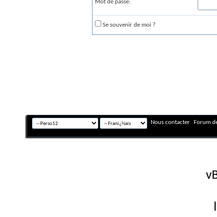
Mot de passe:
Se souvenir de moi ?
Nous contacter
Forum de
Fuseau horaire GMT +
Powered by
vB
Copyright © 2026 vBulletin 
Version française #26 par