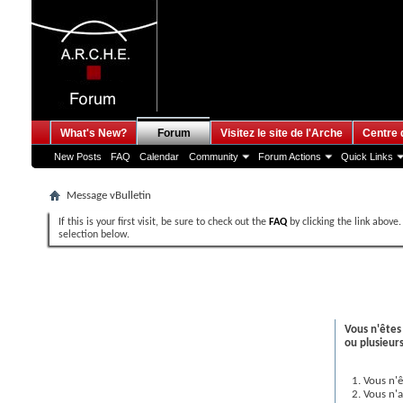
What's New?
Forum
Visitez le site de l'Arche
Centre 
New Posts
FAQ
Calendar
Community
Forum Actions
Quick Links
Message vBulletin
If this is your first visit, be sure to check out the
FAQ
by clicking the link above
selection below.
Message vBul
Vous n'êtes
ou plusieurs
Vous n'ê
Vous n'a