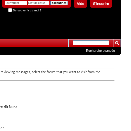
Aide
S'inscrire
Se souvenir de moi ?
Recherche avancée
tart viewing messages, select the forum that you want to visit from the
re dû à une
 de