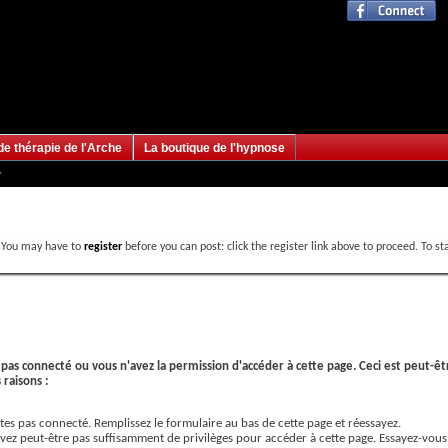
de thérapie de l'Arche
La boutique de l'hypnose
. You may have to
register
before you can post: click the register link above to proceed. To s
letin
 pas connecté ou vous n'avez la permission d'accéder à cette page. Ceci est peut-êt
 raisons :
tes pas connecté. Remplissez le formulaire au bas de cette page et réessayez.
vez peut-être pas suffisamment de privilèges pour accéder à cette page. Essayez-vous