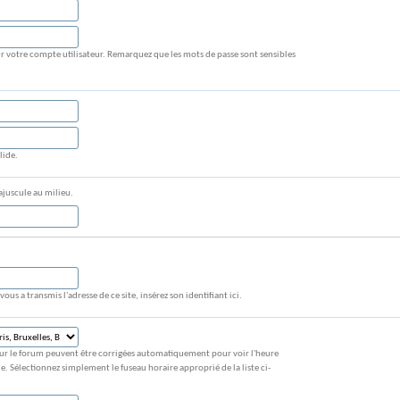
ur votre compte utilisateur. Remarquez que les mots de passe sont sensibles
lide.
ajuscule au milieu.
vous a transmis l'adresse de ce site, insérez son identifiant ici.
s sur le forum peuvent être corrigées automatiquement pour voir l'heure
. Sélectionnez simplement le fuseau horaire approprié de la liste ci-