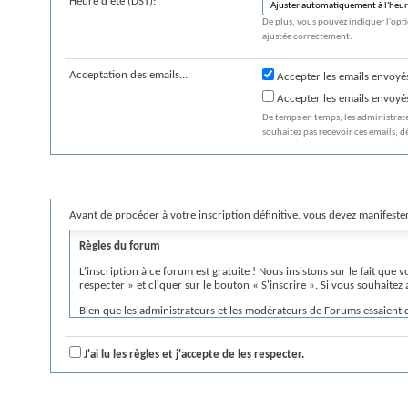
Heure d'été (DST):
De plus, vous pouvez indiquer l'opti
ajustée correctement.
Acceptation des emails...
Accepter les emails envoyés
Accepter les emails envoyé
De temps en temps, les administrate
souhaitez pas recevoir ces emails, dé
Règles du forum
Avant de procéder à votre inscription définitive, vous devez manifester
Règles du forum
L'inscription à ce forum est gratuite ! Nous insistons sur le fait que vo
respecter » et cliquer sur le bouton « S'inscrire ». Si vous souhaitez
Bien que les administrateurs et les modérateurs de Forums essaient 
leur auteur. Les propriétaires de Forums et vBulletin Solutions, Inc
responsables du contenu des messages dont ils ne sont pas les auteu
J'ai lu les règles et j'accepte de les respecter.
En acceptant ces règles, vous vous engagez à n'écrire aucun message 
Vous autorisez les propriétaires de Forums à supprimer, modifier, dé