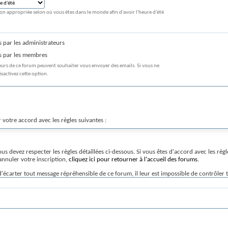
on appropriée selon où vous êtes dans le monde afin d'avoir l'heure d'été
 par les administrateurs
s par les membres
urs de ce forum peuvent souhaiter vous envoyer des emails. Si vous ne
sactivez cette option.
 votre accord avec les règles suivantes :
us devez respecter les règles détaillées ci-dessous. Si vous êtes d'accord avec les règles
 annuler votre inscription,
cliquez ici pour retourner à l'accueil des forums
.
d'écarter tout message répréhensible de ce forum, il leur est impossible de contrôler
. (développeurs de vBulletin) n'entendent donner ni approbation, ni improbation des 
rs.
à caractère obscène, vulgaire, discriminatoire, menaçant, diffamatoire, injurieux ou c
placer ou fermer n'importe quel message pour n'importe quelle raison et sans autoris