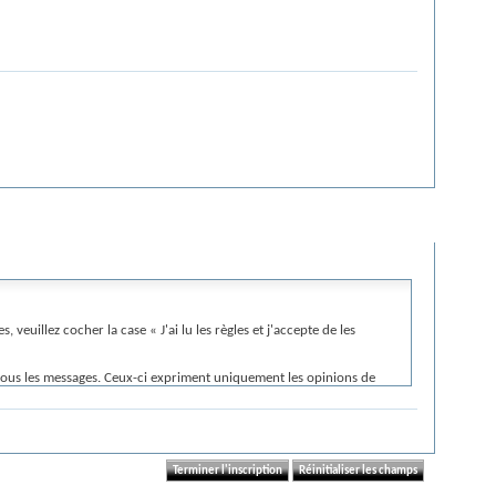
, veuillez cocher la case « J'ai lu les règles et j'accepte de les
 tous les messages. Ceux-ci expriment uniquement les opinions de
propos émis sur ce forum. Ils ne sauraient être considérés comme
ontraire aux lois et règlements en vigueur.
ation préalable de votre part.