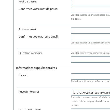
Mot de passe:
Confirmez votre mot de passe:
Veuillez insérer un mot de passe po
à la casse.
Adresse email:
Confirmez votre adresse email:
Veuillez insérer une adresse email va
Question aléatoire:
Veuillez écrire 'hypnose' avec une m
Informations supplémentaires
Parrain:
Si c'est un utilisateur de Forums qui 
Fuseau horaire:
Toutes les dates et heures affichée
correcte de votre pays dans le monde
dessous.