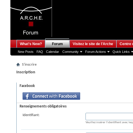
What's New?
Forum
Visitez le site de l'Arche
Centre 
New Posts
FAQ
Calendar
Community
Forum Actions
Quick Links
S'inscrire
Inscription
S'inscrire à Forums
Facebook
Renseignements obligatoires
Identifiant:
Veuillez insérer l'identifient avec le