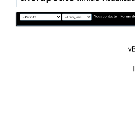
Nous contacter
Forum de
Fuseau horaire GMT +
Powered by
vB
Copyright © 2026 vBulletin 
Version française #26 par