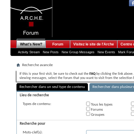
What's New?
Forum
Visitez le site de l'Arche
Centre 
Activity Stream
New Posts
New Group Messages
New Events
Mark For
Recherche avancée
If this is your first visit, be sure to check out the
FAQ
by clicking the link above
viewing messages, select the forum that you want to visit from the selection 
Rechercher dans un seul type de contenu
Rechercher dans plusieur
Lieu de recherche
Types de contenu:
Tous les types
Forums
Groupes
Recherche pour
Mots-clef(s):