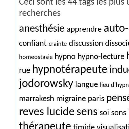
Ceci sont les 44 tags les plus 
recherches
auto
anesthésie
apprendre
confiant
discussion
dissoci
crainte
hypno
hypno-lecture
homeostasie
hypnotérapeute
indu
rue
jodorowsky
langue
lieu d'hyp
pens
marrakesh
migraine
paris
reves lucide
sens
soi
sons
thérapeute
timide
visualisat