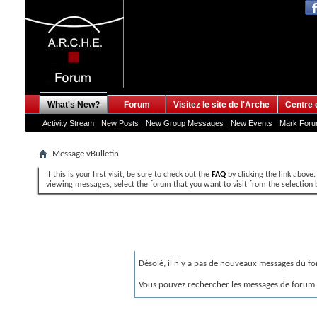
What's New?
Forum
Visitez le site de l'Arche
Centre 
Activity Stream
New Posts
New Group Messages
New Events
Mark For
Message vBulletin
If this is your first visit, be sure to check out the
FAQ
by clicking the link above
viewing messages, select the forum that you want to visit from the selection 
Message vBulletin
Désolé, il n'y a pas de nouveaux messages du fo
Vous pouvez rechercher les messages de forum q