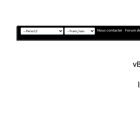
Nous contacter
Forum de
Fuseau horaire GMT +
Powered by
vB
Copyright © 2026 vBulletin 
Version française #26 par