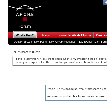
What's New?
Forum
Visitez le site de l'Arche
Centre 
Activity Stream
New Posts
New Group Messages
New Events
Mark For
Message vBulletin
If this is your first visit, be sure to check out the
FAQ
by clicking the link above
viewing messages, select the forum that you want to visit from the selection 
Message vBulletin
Désolé, il n'y a pas de nouveaux messages du fo
Vous pouvez rechercher les messages de forum q