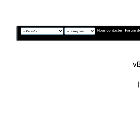
Nous contacter
Forum de
Fuseau horaire GMT +
Powered by
vB
Copyright © 2026 vBulletin 
Version française #26 par