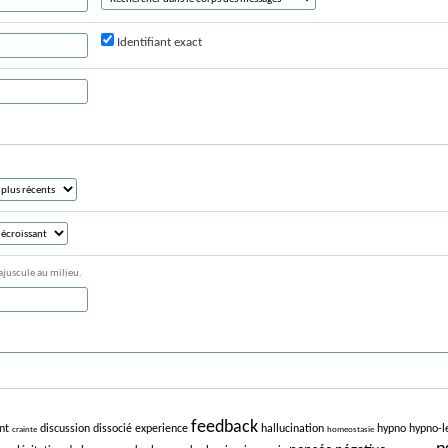
Identifiant exact
ajuscule au milieu.
feedback
nt
discussion
dissocié
experience
hallucination
hypno
hypno-l
crainte
homeostasie