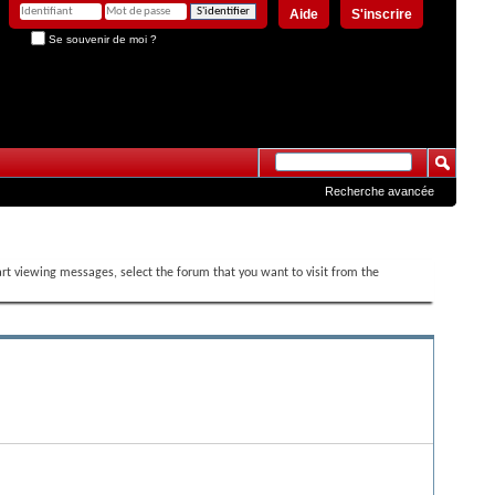
Aide
S'inscrire
Se souvenir de moi ?
Recherche avancée
tart viewing messages, select the forum that you want to visit from the