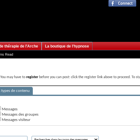
de thérapie de l'Arche
La boutique de l'hypnose
ums Read
. You may have to
register
before you can post: click the register link above to proceed. To s
s types de contenu
Messages
Messages des groupes
Messages visiteur