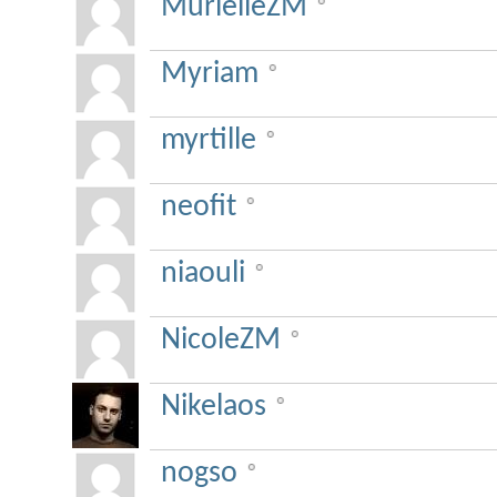
MurielleZM
Myriam
myrtille
neofit
niaouli
NicoleZM
Nikelaos
nogso