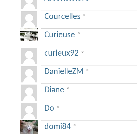
Courcelles
Curieuse
curieux92
DanielleZM
Diane
Do
domi84