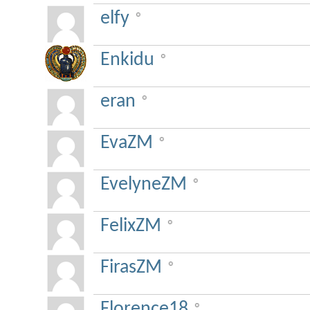
elfy
Enkidu
eran
EvaZM
EvelyneZM
FelixZM
FirasZM
Florence18