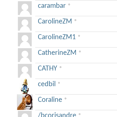
carambar
CarolineZM
CarolineZM1
CatherineZM
CATHY
cedbil
Coraline
/bcorisandre