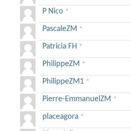
P Nico
PascaleZM
Patricia FH
PhilippeZM
PhilippeZM1
Pierre-EmmanuelZM
placeagora