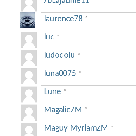
/bLajaunie11
laurence78
luc
ludodolu
luna0075
Lune
MagalieZM
Maguy-MyriamZM