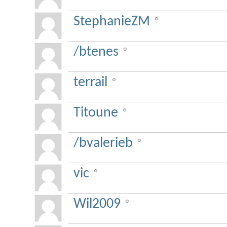
StephanieZM
/btenes
terrail
Titoune
/bvalerieb
vic
Wil2009