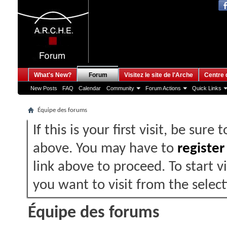
What's New?
Forum
Visitez le site de l'Arche
Centre 
New Posts
FAQ
Calendar
Community
Forum Actions
Quick Links
Équipe des forums
If this is your first visit, be sure
above. You may have to
register
link above to proceed. To start 
you want to visit from the selec
Équipe des forums