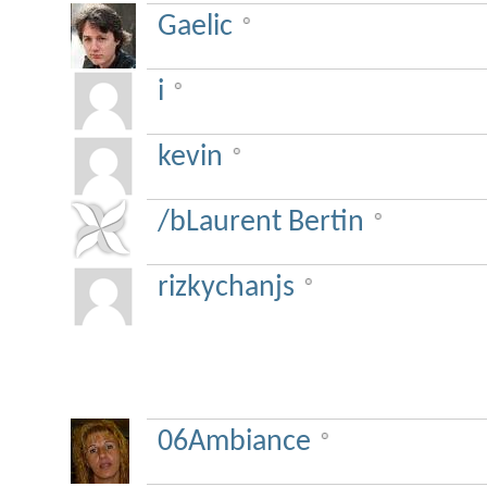
Gaelic
i
kevin
/bLaurent Bertin
rizkychanjs
Auto-hypnose
06Ambiance