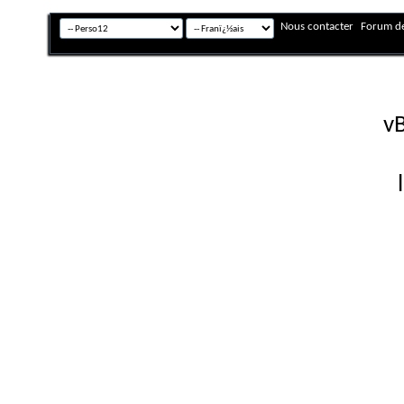
Nous contacter
Forum de
Fuseau horaire GMT +
Powered by
vB
Copyright © 2026 vBulletin 
Version française #26 par