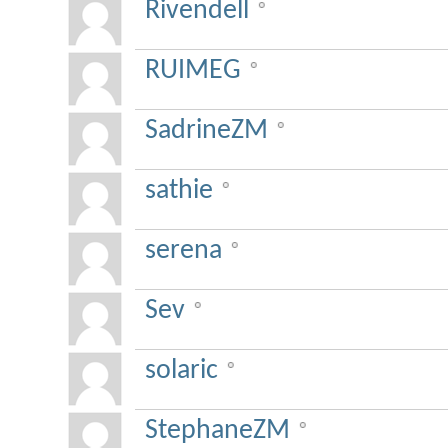
Rivendell
RUIMEG
SadrineZM
sathie
serena
Sev
solaric
StephaneZM