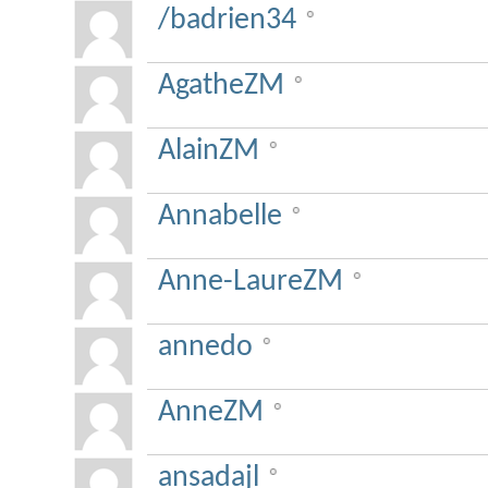
/badrien34
AgatheZM
AlainZM
Annabelle
Anne-LaureZM
annedo
AnneZM
ansadajl