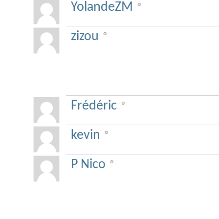
YolandeZM
zizou
GIH
Frédéric
kevin
P Nico
Super Moderators