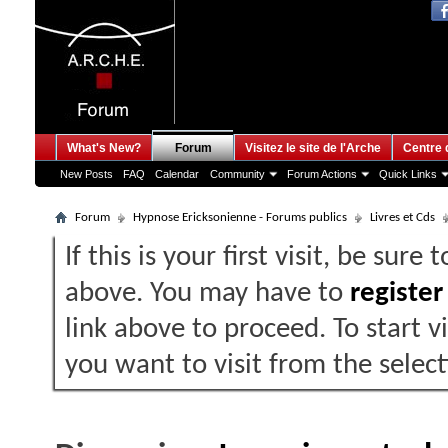
What's New?
Forum
Visitez le site de l'Arche
Centre 
New Posts
FAQ
Calendar
Community
Forum Actions
Quick Links
Forum
Hypnose Ericksonienne - Forums publics
Livres et Cds
If this is your first visit, be sure
above. You may have to
register
link above to proceed. To start 
you want to visit from the selec