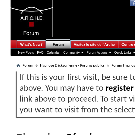
What's New?
Forum
Visitez le site de l'Arche
Centre 
New Posts
FAQ
Calendar
Community
Forum Actions
Quick Links
Forum
Hypnose Ericksonienne - Forums publics
Forum Hypnos
If this is your first visit, be sure
above. You may have to
register
link above to proceed. To start 
you want to visit from the selec