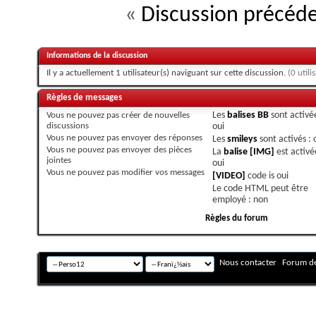
«
Discussion précéd
Informations de la discussion
Il y a actuellement 1 utilisateur(s) naviguant sur cette discussion.
(0 utili
Règles de messages
Vous
ne pouvez pas
créer de nouvelles
Les
balises BB
sont activée
discussions
oui
Vous
ne pouvez pas
envoyer des réponses
Les
smileys
sont activés :
Vous
ne pouvez pas
envoyer des pièces
La
balise [IMG]
est activé
jointes
oui
Vous
ne pouvez pas
modifier vos messages
[VIDEO]
code is
oui
Le code HTML peut être
employé :
non
Règles du forum
Nous contacter
Forum de
Fuseau horaire GMT +