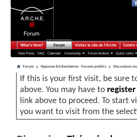
What's New?
Forum
Visitez le site de l'Arche
Centre 
New Posts
FAQ
Calendar
Community
Forum Actions
Quick Links
Forum
Hypnose Ericksonienne - Forums publics
Discussions ouv
If this is your first visit, be sure
above. You may have to
register
link above to proceed. To start 
you want to visit from the selec