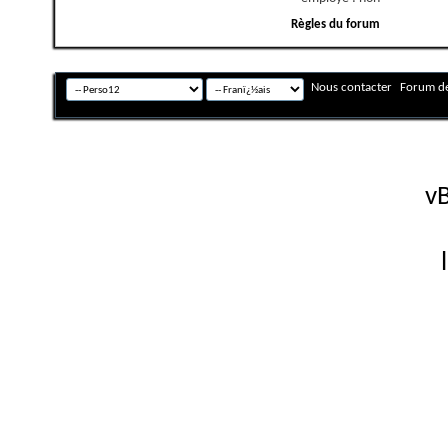
Règles du forum
Nous contacter
Forum de
Fuseau horaire GMT +
Powered by
vB
Copyright © 2026 vBulletin 
Version française #26 par