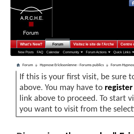
What's New?
Forum
Visitez le site de l'Arche
Centre 
New Posts
FAQ
Calendar
Community
Forum Actions
Quick Links
Forum
Hypnose Ericksonienne - Forums publics
Forum Hypnos
If this is your first visit, be sure
above. You may have to
register
link above to proceed. To start 
you want to visit from the selec