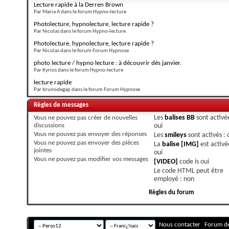
Lecture rapide à la Derren Brown
Par Maria A dans le forum Hypno-lecture
Photolecture, hypnolecture, lecture rapide ?
Par Nicolas dans le forum Hypno-lecture
Photolecture, hypnolecture, lecture rapide ?
Par Nicolas dans le forum Forum Hypnose
photo lecture / hypno lecture : à découvrir dès janvier.
Par Kyrios dans le forum Hypno-lecture
lecture rapide
Par brunodegap dans le forum Forum Hypnose
Règles de messages
Vous
ne pouvez pas
créer de nouvelles
Les
balises BB
sont activée
discussions
oui
Vous
ne pouvez pas
envoyer des réponses
Les
smileys
sont activés :
Vous
ne pouvez pas
envoyer des pièces
La
balise [IMG]
est activé
jointes
oui
Vous
ne pouvez pas
modifier vos messages
[VIDEO]
code is
oui
Le code HTML peut être
employé :
non
Règles du forum
Nous contacter
Forum de