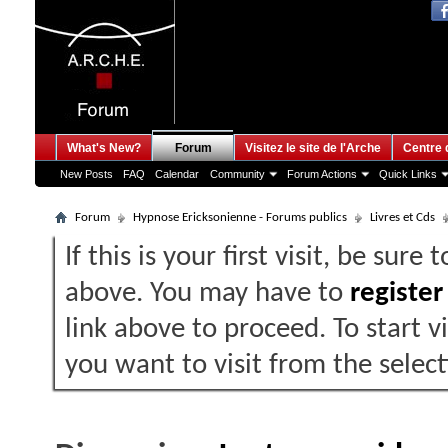
What's New?
Forum
Visitez le site de l'Arche
Centre 
New Posts
FAQ
Calendar
Community
Forum Actions
Quick Links
Forum
Hypnose Ericksonienne - Forums publics
Livres et Cds
If this is your first visit, be sure
above. You may have to
register
link above to proceed. To start 
you want to visit from the selec