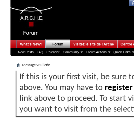
What's New?
Forum
Visitez le site de l'Arche
Centre 
New Posts
FAQ
Calendar
Community
Forum Actions
Quick Links
Message vBulletin
If this is your first visit, be sure
above. You may have to
register
link above to proceed. To start 
you want to visit from the selec