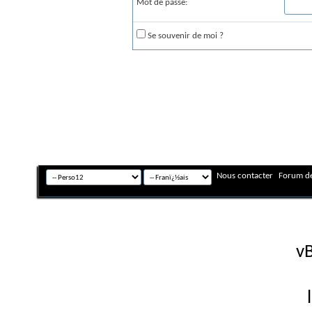
Mot de passe:
Se souvenir de moi ?
Nous contacter
Forum de
Fuseau horaire GMT +
Powered by
vB
Copyright © 2026 vBulletin 
Version française #26 par