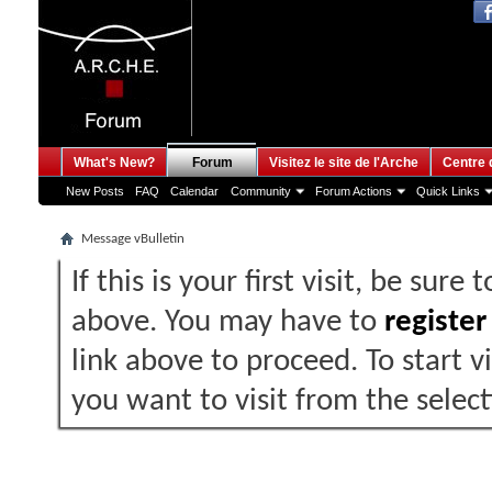
What's New?
Forum
Visitez le site de l'Arche
Centre 
New Posts
FAQ
Calendar
Community
Forum Actions
Quick Links
Message vBulletin
If this is your first visit, be sure
above. You may have to
register
link above to proceed. To start 
you want to visit from the selec