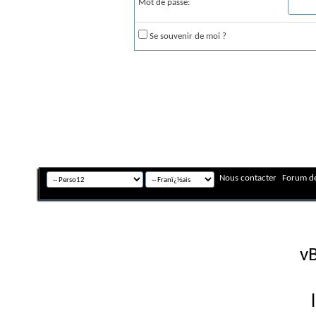
Mot de passe:
Se souvenir de moi ?
Nous contacter
Forum de
Fuseau horaire GMT +
Powered by
vB
Copyright © 2026 vBulletin 
Version française #26 par