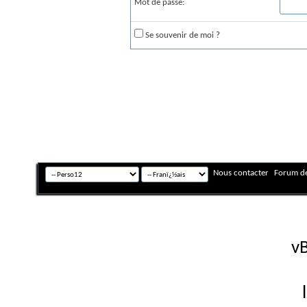
Mot de passe:
Se souvenir de moi ?
Nous contacter
Forum de
Fuseau horaire GMT +
Powered by
vB
Copyright © 2026 vBulletin 
Version française #26 par