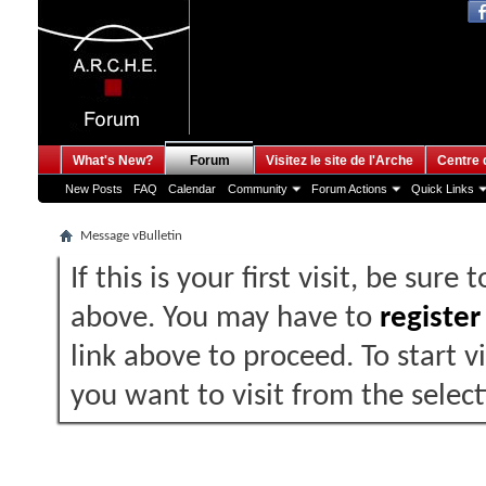
What's New?
Forum
Visitez le site de l'Arche
Centre 
New Posts
FAQ
Calendar
Community
Forum Actions
Quick Links
Message vBulletin
If this is your first visit, be sure
above. You may have to
register
link above to proceed. To start 
you want to visit from the selec